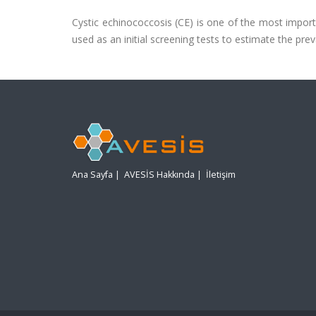
Cystic echinococcosis (CE) is one of the most import
used as an initial screening tests to estimate the pre
Ana Sayfa
|
AVESİS Hakkında
|
İletişim