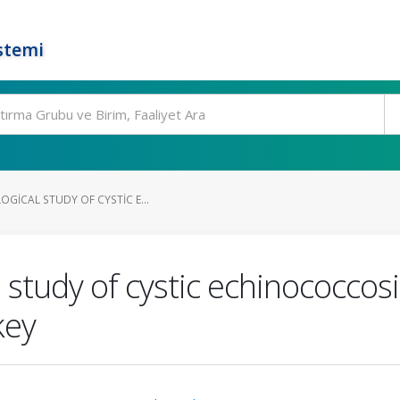
stemi
OGICAL STUDY OF CYSTIC E...
study of cystic echinococcosis
key