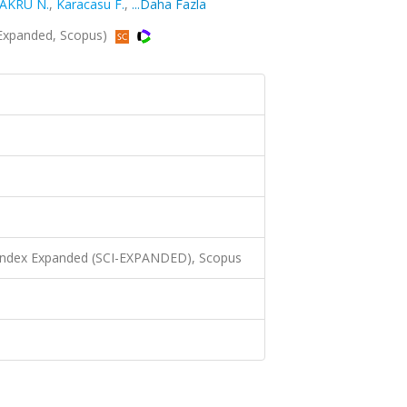
AKRU N.
,
Karacasu F.
,
...Daha Fazla
-Expanded, Scopus)
 Index Expanded (SCI-EXPANDED), Scopus