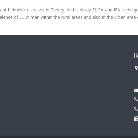
ant helmintic diseases in Turkey. In this study ELISA and IFA techni
valence of CE in man within the rural areas and also in the urban area o
İ