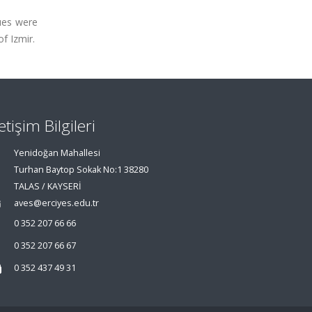
ques were
f Izmir.
letişim Bilgileri
Yenidoğan Mahallesi
Turhan Baytop Sokak No:1 38280
TALAS / KAYSERİ
aves@erciyes.edu.tr
0 352 207 66 66
0 352 207 66 67
0 352 437 49 31