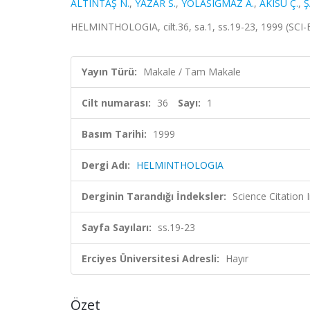
ALTINTAŞ N.
,
YAZAR S.
,
YOLASIĞMAZ A.
,
AKISU Ç.
,
Ş
HELMINTHOLOGIA, cilt.36, sa.1, ss.19-23, 1999 (SCI
Yayın Türü:
Makale / Tam Makale
Cilt numarası:
36
Sayı:
1
Basım Tarihi:
1999
Dergi Adı:
HELMINTHOLOGIA
Derginin Tarandığı İndeksler:
Science Citation
Sayfa Sayıları:
ss.19-23
Erciyes Üniversitesi Adresli:
Hayır
Özet