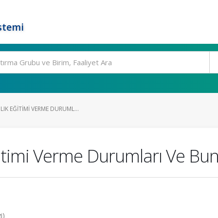
stemi
LIK EĞITIMI VERME DURUML...
itimi Verme Durumları Ve Bun
i)