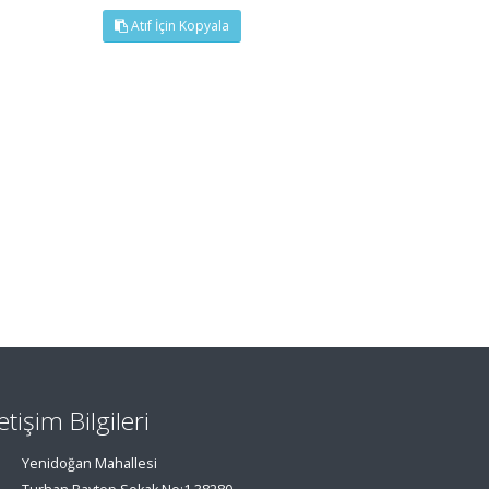
Atıf İçin Kopyala
letişim Bilgileri
Yenidoğan Mahallesi