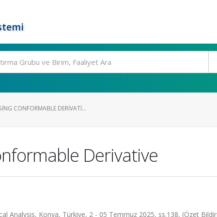
stemi
SING CONFORMABLE DERIVATI...
onformable Derivative
l Analysis, Konya, Türkiye, 2 - 05 Temmuz 2025, ss.138, (Özet Bildir