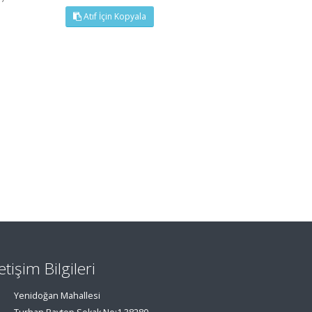
Atıf İçin Kopyala
letişim Bilgileri
Yenidoğan Mahallesi