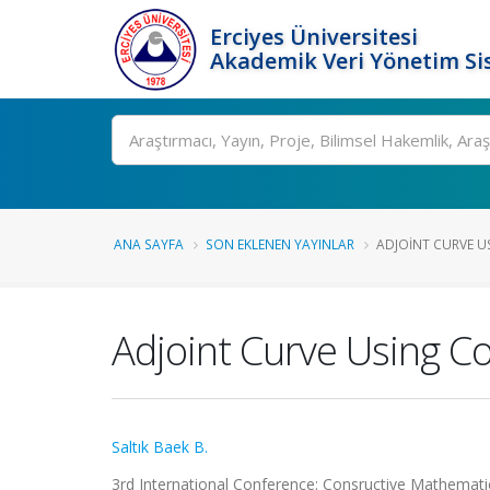
Erciyes Üniversitesi
Akademik Veri Yönetim Si
Ara
ANA SAYFA
SON EKLENEN YAYINLAR
ADJOINT CURVE U
Adjoint Curve Using C
Saltık Baek B.
3rd International Conference: Consructive Mathematica