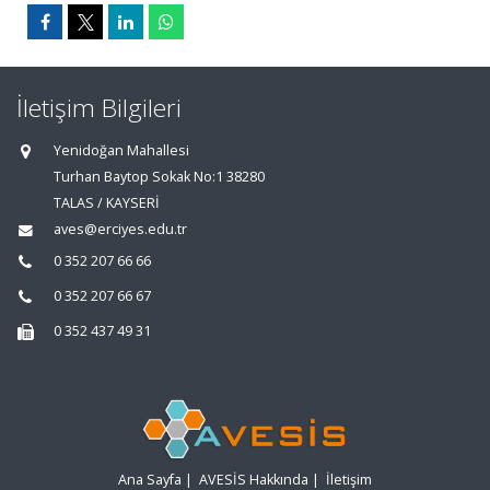
İletişim Bilgileri
Yenidoğan Mahallesi
Turhan Baytop Sokak No:1 38280
TALAS / KAYSERİ
aves@erciyes.edu.tr
0 352 207 66 66
0 352 207 66 67
0 352 437 49 31
Ana Sayfa
|
AVESİS Hakkında
|
İletişim