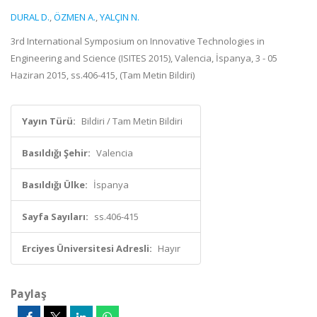
DURAL D.
,
ÖZMEN A.
,
YALÇIN N.
3rd International Symposium on Innovative Technologies in
Engineering and Science (ISITES 2015), Valencia, İspanya, 3 - 05
Haziran 2015, ss.406-415, (Tam Metin Bildiri)
Yayın Türü:
Bildiri / Tam Metin Bildiri
Basıldığı Şehir:
Valencia
Basıldığı Ülke:
İspanya
Sayfa Sayıları:
ss.406-415
Erciyes Üniversitesi Adresli:
Hayır
Paylaş