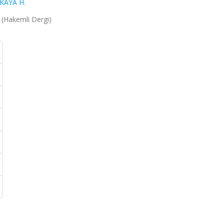
KAYA H.
8 (Hakemli Dergi)