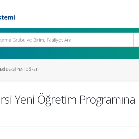
stemi
LERI DERSI YENI ÖĞRETI...
 Dersi Yeni Öğretim Programına