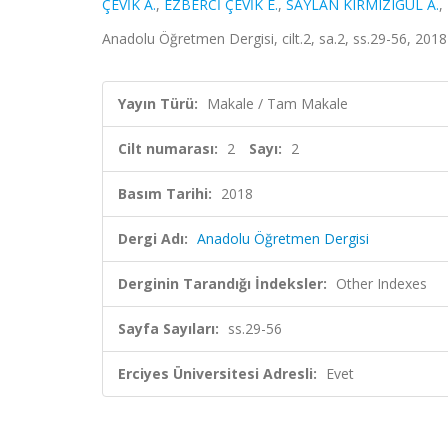
ÇEVİK A.
,
EZBERCİ ÇEVİK E.
,
SAYLAN KIRMIZIGÜL A.
,
Anadolu Öğretmen Dergisi, cilt.2, sa.2, ss.29-56, 201
Yayın Türü:
Makale / Tam Makale
Cilt numarası:
2
Sayı:
2
Basım Tarihi:
2018
Dergi Adı:
Anadolu Öğretmen Dergisi
Derginin Tarandığı İndeksler:
Other Indexes
Sayfa Sayıları:
ss.29-56
Erciyes Üniversitesi Adresli:
Evet