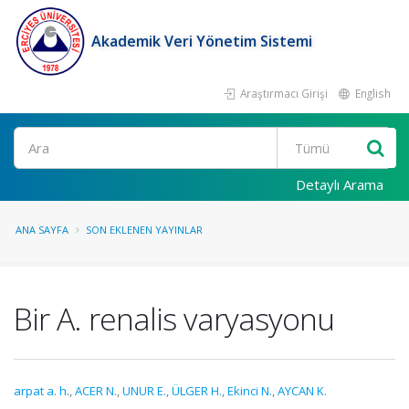
Akademik Veri Yönetim Sistemi
Araştırmacı Girişi
English
Ara
Detaylı Arama
ANA SAYFA
SON EKLENEN YAYINLAR
Bir A. renalis varyasyonu
arpat a. h.
,
ACER N.
,
UNUR E.
,
ÜLGER H.
,
Ekinci N.
,
AYCAN K.