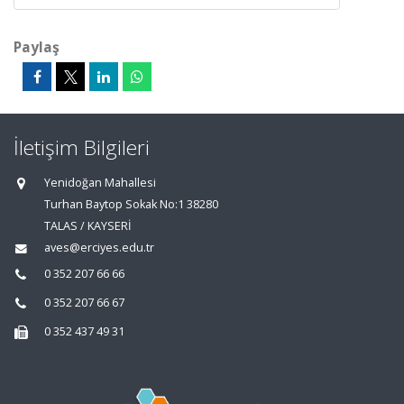
Paylaş
İletişim Bilgileri
Yenidoğan Mahallesi
Turhan Baytop Sokak No:1 38280
TALAS / KAYSERİ
aves@erciyes.edu.tr
0 352 207 66 66
0 352 207 66 67
0 352 437 49 31