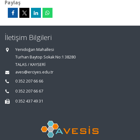
Paylaş
İletişim Bilgileri
Yenidoğan Mahallesi
Turhan Baytop Sokak No:1 38280
TALAS / KAYSERİ
aves@erciyes.edu.tr
0 352 207 66 66
0 352 207 66 67
0 352 437 49 31