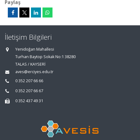
Paylaş
İletişim Bilgileri
Yenidoğan Mahallesi
Turhan Baytop Sokak No:1 38280
TALAS / KAYSERİ
aves@erciyes.edu.tr
0 352 207 66 66
0 352 207 66 67
0 352 437 49 31