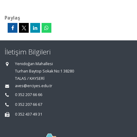
Paylaş
İletişim Bilgileri
Yenidoğan Mahallesi
Turhan Baytop Sokak No:1 38280
TALAS / KAYSERİ
aves@erciyes.edu.tr
0 352 207 66 66
0 352 207 66 67
0 352 437 49 31