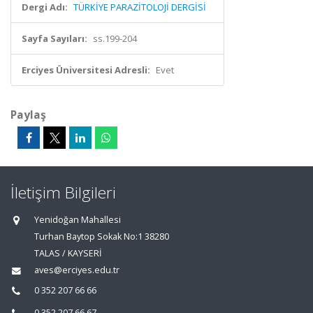
Dergi Adı:
TÜRKİYE PARAZİTOLOJİ DERGİSİ
Sayfa Sayıları:
ss.199-204
Erciyes Üniversitesi Adresli:
Evet
Paylaş
İletişim Bilgileri
Yenidoğan Mahallesi
Turhan Baytop Sokak No:1 38280
TALAS / KAYSERİ
aves@erciyes.edu.tr
0 352 207 66 66
0 352 207 66 67