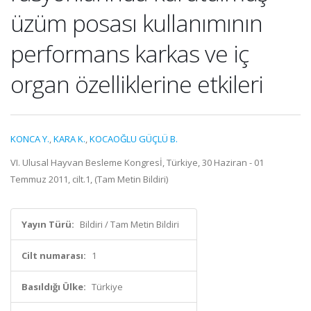
üzüm posası kullanımının
performans karkas ve iç
organ özelliklerine etkileri
KONCA Y.
,
KARA K.
,
KOCAOĞLU GÜÇLÜ B.
VI. Ulusal Hayvan Besleme Kongresİ, Türkiye, 30 Haziran - 01
Temmuz 2011, cilt.1, (Tam Metin Bildiri)
Yayın Türü:
Bildiri / Tam Metin Bildiri
Cilt numarası:
1
Basıldığı Ülke:
Türkiye