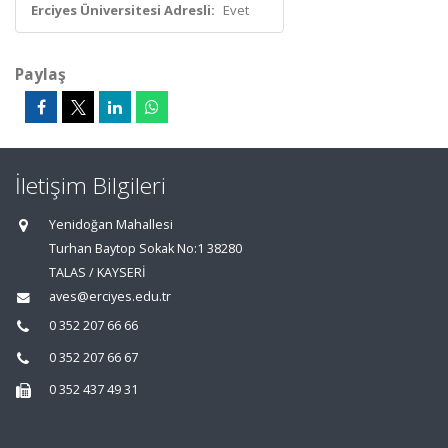
Erciyes Üniversitesi Adresli:
Evet
Paylaş
İletişim Bilgileri
Yenidoğan Mahallesi
Turhan Baytop Sokak No:1 38280
TALAS / KAYSERİ
aves@erciyes.edu.tr
0 352 207 66 66
0 352 207 66 67
0 352 437 49 31