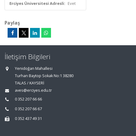
Erciyes Üniversitesi Adresli:
Evet
Paylaş
İletişim Bilgileri
Yenidoğan Mahallesi
Turhan Baytop Sokak No:1 38280
TALAS / KAYSERİ
aves@erciyes.edu.tr
0 352 207 66 66
0 352 207 66 67
0 352 437 49 31