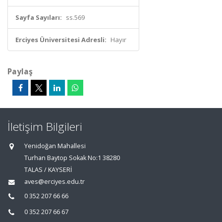
Sayfa Sayıları:
ss.569
Erciyes Üniversitesi Adresli:
Hayır
Paylaş
İletişim Bilgileri
Yenidoğan Mahallesi
Turhan Baytop Sokak No:1 38280
TALAS / KAYSERİ
aves@erciyes.edu.tr
0 352 207 66 66
0 352 207 66 67