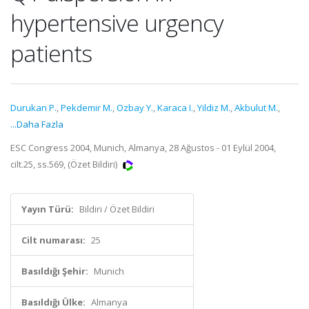
hypertensive urgency
patients
Durukan P.
,
Pekdemir M.
,
Ozbay Y.
,
Karaca I.
,
Yildiz M.
,
Akbulut M.
,
...Daha Fazla
ESC Congress 2004, Munich, Almanya, 28 Ağustos - 01 Eylül 2004,
cilt.25, ss.569, (Özet Bildiri)
Yayın Türü:
Bildiri / Özet Bildiri
Cilt numarası:
25
Basıldığı Şehir:
Munich
Basıldığı Ülke:
Almanya