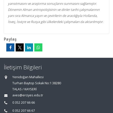
yansıtmasını ve araştırma sonuçlarını sunmasını sağlamıştır.
Dönemin Alman antropolojisinin ve dinler tarihi çalışmalarının
yanı sıra Almanca yayın ve çevirilerin de aracılığıyla Hollanda,
İsveç, İsviçre ve Rusya gibi ülkelerdeki çalışmaları da aktarılmıştır.
Paylaş
İletişim Bilgileri
Yenidoğan Mahallesi
Turhan Baytop Sokak No:1 38280
TALAS / KAYSERİ
aves@erciyes.edu.tr
0 352 207 66 66
0 352 207 66 67