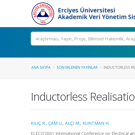
Erciyes Üniversitesi
Akademik Veri Yönetim Si
Ara
ANA SAYFA
SON EKLENEN YAYINLAR
INDUCTORLESS RE
Inductorless Realisati
KILIÇ R.
,
ÇAM U.
,
ALÇI M.
,
KUNTMAN H.
ELECO’2001 International Conference on Electrical and