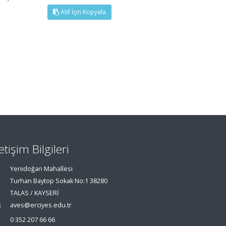
Atıf İçin Kopyala
letişim Bilgileri
Yenidoğan Mahallesi
Turhan Baytop Sokak No:1 38280
TALAS / KAYSERİ
aves@erciyes.edu.tr
0 352 207 66 66