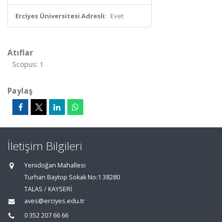
Erciyes Üniversitesi Adresli:
Evet
Atıflar
Scopus: 1
Paylaş
İletişim Bilgileri
Yenidoğan Mahallesi
Turhan Baytop Sokak No:1 38280
TALAS / KAYSERİ
aves@erciyes.edu.tr
0 352 207 66 66