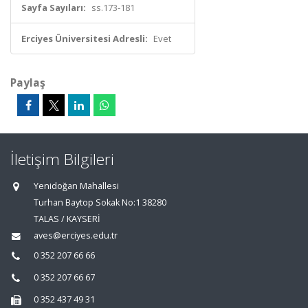
Sayfa Sayıları:
ss.173-181
Erciyes Üniversitesi Adresli:
Evet
Paylaş
İletişim Bilgileri
Yenidoğan Mahallesi
Turhan Baytop Sokak No:1 38280
TALAS / KAYSERİ
aves@erciyes.edu.tr
0 352 207 66 66
0 352 207 66 67
0 352 437 49 31