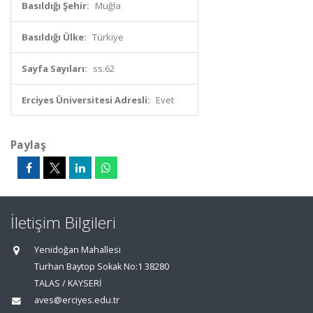
Basıldığı Şehir:
Muğla
Basıldığı Ülke:
Türkiye
Sayfa Sayıları:
ss.62
Erciyes Üniversitesi Adresli:
Evet
Paylaş
İletişim Bilgileri
Yenidoğan Mahallesi
Turhan Baytop Sokak No:1 38280
TALAS / KAYSERİ
aves@erciyes.edu.tr