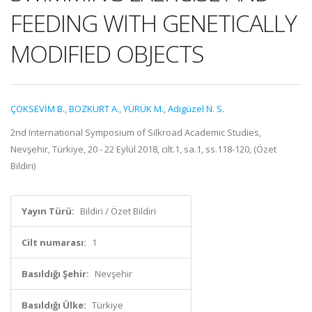
FEEDING WITH GENETICALLY
MODIFIED OBJECTS
ÇOKSEVİM B.
,
BOZKURT A.
,
YÜRÜK M.
,
Adıgüzel N. S.
2nd International Symposium of Silkroad Academic Studies,
Nevşehir, Türkiye, 20 - 22 Eylül 2018, cilt.1, sa.1, ss.118-120, (Özet
Bildiri)
Yayın Türü:
Bildiri / Özet Bildiri
Cilt numarası:
1
Basıldığı Şehir:
Nevşehir
Basıldığı Ülke:
Türkiye