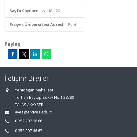
Sayfa Sayıları:
ss.118-120
Erciyes Üniversitesi Adresli:
Evet
Paylaş
İletişim Bilgileri
Yenidoğan Mahallesi
Turhan Baytop Sokak No:1 38280
TALAS / KAYSERİ
aves@erciyes.edu.tr
0 352 207 66 66
0 352 207 66 67