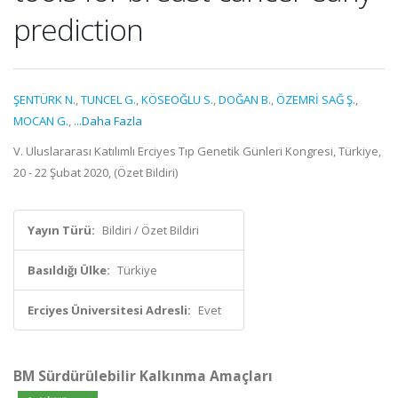
prediction
ŞENTÜRK N.
,
TUNCEL G.
,
KÖSEOĞLU S.
,
DOĞAN B.
,
ÖZEMRİ SAĞ Ş.
,
MOCAN G.
,
...Daha Fazla
V. Uluslararası Katılımlı Erciyes Tıp Genetik Günleri Kongresi, Türkiye,
20 - 22 Şubat 2020, (Özet Bildiri)
Yayın Türü:
Bildiri / Özet Bildiri
Basıldığı Ülke:
Türkiye
Erciyes Üniversitesi Adresli:
Evet
BM Sürdürülebilir Kalkınma Amaçları