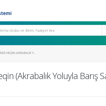
stemi
INDE HEQIN (AKRABALIK Y...
eqin (Akrabalık Yoluyla Barış S