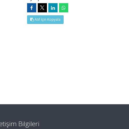
Atıf İçin Kopyala
letişim Bilgileri