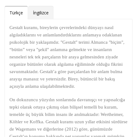
Türkçe
İngilizce
Gestalt kuramı, bireylerin çevrelerindeki dünyayı nasıl
algıladıklarını ve anlamlandırdıklarını anlamaya odaklanan
psikolojik bir yaklaşımdır. "Gestalt" terimi Almanca "biçim",
“bütün” veya "şekil" anlamına gelmekte ve insanların
nesneleri tek tek parçaların bir araya gelmesinden ziyade
organize bütünler olarak algılama eğiliminde olduğu fikrini
savunmaktadır. Gestalt’a göre parçalardan bir anlam bulma
arayışı manasız ve yetersizdir. Birey, bütüncül bir bakış
açısıyla anlama ulaşılabilmektedir.
On dokuzuncu yüzyılın sonlarında davranışçı ve yapısalcığa
tepki olarak ortaya çıkmış olan bilişsel temelli bu kuram,
temelde üç büyük bilim insanı ile anılmaktadır: Wertheimer,
Köhler ve Koffka. Gestalt kuramı uzun yıllar etkisini sürdürse
de Wagemans ve diğerlerine (2012) göre, günümüzde
Gestalt’ın konumu hakkında net yorumlar yapmak mümkün