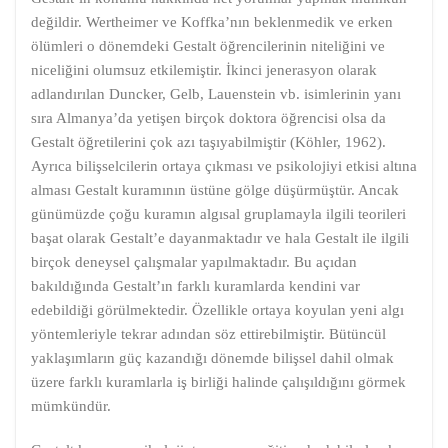
değildir. Wertheimer ve Koffka’nın beklenmedik ve erken
ölümleri o dönemdeki Gestalt öğrencilerinin niteliğini ve
niceliğini olumsuz etkilemiştir. İkinci jenerasyon olarak
adlandırılan Duncker, Gelb, Lauenstein vb. isimlerinin yanı
sıra Almanya’da yetişen birçok doktora öğrencisi olsa da
Gestalt öğretilerini çok azı taşıyabilmiştir (Köhler, 1962).
Ayrıca bilişselcilerin ortaya çıkması ve psikolojiyi etkisi altına
alması Gestalt kuramının üstüne gölge düşürmüştür. Ancak
günümüzde çoğu kuramın algısal gruplamayla ilgili teorileri
başat olarak Gestalt’e dayanmaktadır ve hala Gestalt ile ilgili
birçok deneysel çalışmalar yapılmaktadır. Bu açıdan
bakıldığında Gestalt’ın farklı kuramlarda kendini var
edebildiği görülmektedir. Özellikle ortaya koyulan yeni algı
yöntemleriyle tekrar adından söz ettirebilmiştir. Bütüncül
yaklaşımların güç kazandığı dönemde bilişsel dahil olmak
üzere farklı kuramlarla iş birliği halinde çalışıldığını görmek
mümkündür.