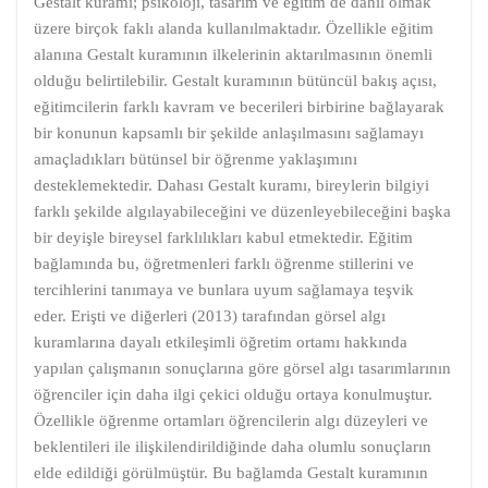
Gestalt kuramı; psikoloji, tasarım ve eğitim de dahil olmak
üzere birçok faklı alanda kullanılmaktadır. Özellikle eğitim
alanına Gestalt kuramının ilkelerinin aktarılmasının önemli
olduğu belirtilebilir. Gestalt kuramının bütüncül bakış açısı,
eğitimcilerin farklı kavram ve becerileri birbirine bağlayarak
bir konunun kapsamlı bir şekilde anlaşılmasını sağlamayı
amaçladıkları bütünsel bir öğrenme yaklaşımını
desteklemektedir. Dahası Gestalt kuramı, bireylerin bilgiyi
farklı şekilde algılayabileceğini ve düzenleyebileceğini başka
bir deyişle bireysel farklılıkları kabul etmektedir. Eğitim
bağlamında bu, öğretmenleri farklı öğrenme stillerini ve
tercihlerini tanımaya ve bunlara uyum sağlamaya teşvik
eder. Erişti ve diğerleri (2013) tarafından görsel algı
kuramlarına dayalı etkileşimli öğretim ortamı hakkında
yapılan çalışmanın sonuçlarına göre görsel algı tasarımlarının
öğrenciler için daha ilgi çekici olduğu ortaya konulmuştur.
Özellikle öğrenme ortamları öğrencilerin algı düzeyleri ve
beklentileri ile ilişkilendirildiğinde daha olumlu sonuçların
elde edildiği görülmüştür. Bu bağlamda Gestalt kuramının