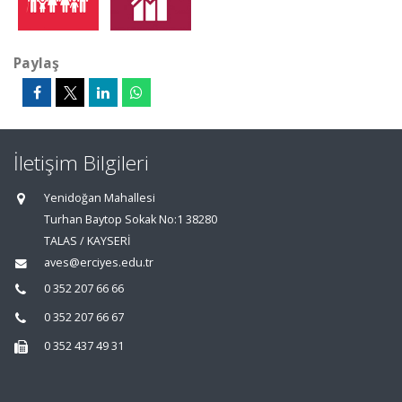
Paylaş
İletişim Bilgileri
Yenidoğan Mahallesi
Turhan Baytop Sokak No:1 38280
TALAS / KAYSERİ
aves@erciyes.edu.tr
0 352 207 66 66
0 352 207 66 67
0 352 437 49 31