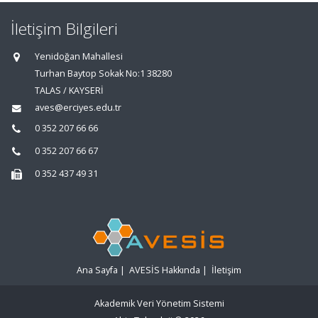
İletişim Bilgileri
Yenidoğan Mahallesi
Turhan Baytop Sokak No:1 38280
TALAS / KAYSERİ
aves@erciyes.edu.tr
0 352 207 66 66
0 352 207 66 67
0 352 437 49 31
Ana Sayfa
|
AVESİS Hakkında
|
İletişim
Akademik Veri Yönetim Sistemi