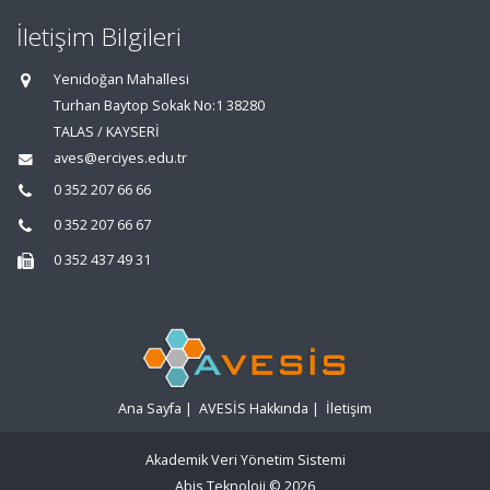
İletişim Bilgileri
Yenidoğan Mahallesi
Turhan Baytop Sokak No:1 38280
TALAS / KAYSERİ
aves@erciyes.edu.tr
0 352 207 66 66
0 352 207 66 67
0 352 437 49 31
Ana Sayfa
|
AVESİS Hakkında
|
İletişim
Akademik Veri Yönetim Sistemi
Abis Teknoloji
© 2026