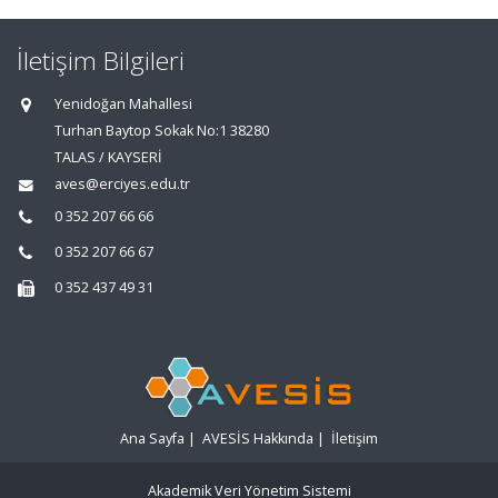
İletişim Bilgileri
Yenidoğan Mahallesi
Turhan Baytop Sokak No:1 38280
TALAS / KAYSERİ
aves@erciyes.edu.tr
0 352 207 66 66
0 352 207 66 67
0 352 437 49 31
Ana Sayfa
|
AVESİS Hakkında
|
İletişim
Akademik Veri Yönetim Sistemi