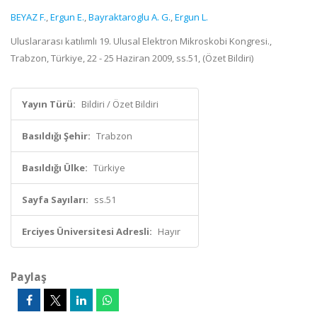
BEYAZ F.
,
Ergun E.
,
Bayraktaroglu A. G.
,
Ergun L.
Uluslararası katılımlı 19. Ulusal Elektron Mikroskobi Kongresi.,
Trabzon, Türkiye, 22 - 25 Haziran 2009, ss.51, (Özet Bildiri)
Yayın Türü:
Bildiri / Özet Bildiri
Basıldığı Şehir:
Trabzon
Basıldığı Ülke:
Türkiye
Sayfa Sayıları:
ss.51
Erciyes Üniversitesi Adresli:
Hayır
Paylaş