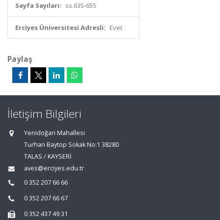
Sayfa Sayıları:
ss.635-655
Erciyes Üniversitesi Adresli:
Evet
Paylaş
İletişim Bilgileri
Yenidoğan Mahallesi
Turhan Baytop Sokak No:1 38280
TALAS / KAYSERİ
aves@erciyes.edu.tr
0 352 207 66 66
0 352 207 66 67
0 352 437 49 31