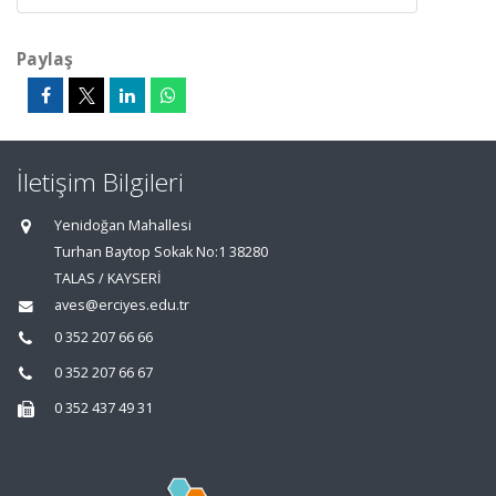
Paylaş
İletişim Bilgileri
Yenidoğan Mahallesi
Turhan Baytop Sokak No:1 38280
TALAS / KAYSERİ
aves@erciyes.edu.tr
0 352 207 66 66
0 352 207 66 67
0 352 437 49 31