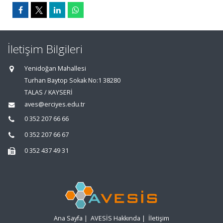
İletişim Bilgileri
Yenidoğan Mahallesi
Turhan Baytop Sokak No:1 38280
TALAS / KAYSERİ
aves@erciyes.edu.tr
0 352 207 66 66
0 352 207 66 67
0 352 437 49 31
Ana Sayfa
|
AVESİS Hakkında
|
İletişim