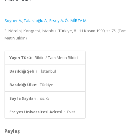
Soyuer A.
,
Talaslıoğlu A.
,
Ersoy A. Ö.
,
MİRZA M.
3. Nöroloji Kongresi, İstanbul, Türkiye, 8 - 11 Kasım 1990, ss.75, (Tam
Metin Bildiri)
Yayın Türü:
Bildiri / Tam Metin Bildiri
Basıldığı Şehir:
İstanbul
Basıldığı Ülke:
Türkiye
Sayfa Sayıları:
ss.75
Erciyes Üniversitesi Adresli:
Evet
Paylaş