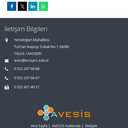
İletişim Bilgileri
Yenidoğan Mahallesi
Turhan Baytop Sokak No:1 38280
TALAS / KAYSERİ
aves@erciyes.edu.tr
0 352 207 66 66
0 352 207 66 67
0 352 437 49 31
Ana Sayfa
|
AVESİS Hakkında
|
İletişim