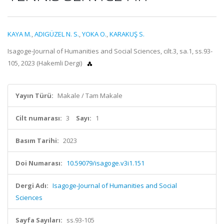
KAYA M.
,
ADIGÜZEL N. S.
,
YOKA O.
,
KARAKUŞ S.
Isagoge-Journal of Humanities and Social Sciences, cilt.3, sa.1, ss.93-
105, 2023 (Hakemli Dergi)
Yayın Türü:
Makale / Tam Makale
Cilt numarası:
3
Sayı:
1
Basım Tarihi:
2023
Doi Numarası:
10.59079/isagoge.v3i1.151
Dergi Adı:
Isagoge-Journal of Humanities and Social
Sciences
Sayfa Sayıları:
ss.93-105