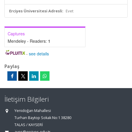
Erciyes Üniversitesi Adresli:
Evet
Captures
Mendeley - Readers:
1
-
see details
Paylaş
İletişim Bilgileri
Yenidoğan Mahallesi
Turhan Baytop Sokak No:1 38280
TALAS / KAYSERİ
aves@erciyes.edu.tr