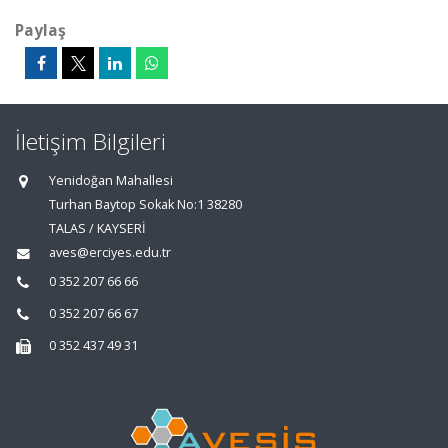
Paylaş
İletişim Bilgileri
Yenidoğan Mahallesi
Turhan Baytop Sokak No:1 38280
TALAS / KAYSERİ
aves@erciyes.edu.tr
0 352 207 66 66
0 352 207 66 67
0 352 437 49 31