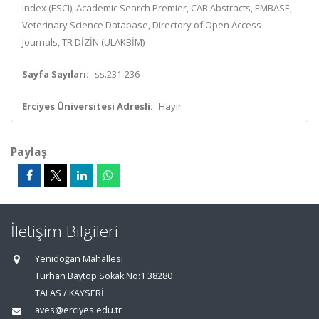
Index (ESCI), Academic Search Premier, CAB Abstracts, EMBASE,
Veterinary Science Database, Directory of Open Access
Journals, TR DİZİN (ULAKBİM)
Sayfa Sayıları:
ss.231-236
Erciyes Üniversitesi Adresli:
Hayır
Paylaş
İletişim Bilgileri
Yenidoğan Mahallesi
Turhan Baytop Sokak No:1 38280
TALAS / KAYSERİ
aves@erciyes.edu.tr