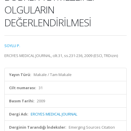
OLGULARIN
DEĞERLENDİRİLMESİ
SOYLU P.
ERCIYES MEDICAL JOURNAL, cilt.31, ss.231-236, 2009 (ESCI, TRDizin)
Yayın Türü:
Makale / Tam Makale
Cilt numarası:
31
Basım Tarihi:
2009
Dergi Adı:
ERCIYES MEDICAL JOURNAL
Derginin Tarandığı İndeksler:
Emerging Sources Citation