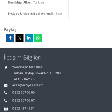
Basıldığı Ülke:
Türkiye
Erciyes Üniversitesi Adresli:
Evet
Paylaş
İletişim Bilgileri
Yenidoğan Mahallesi
Turhan Baytop Sokak No:1 38280
TALAS / KAYSERİ
aves@erciyes.edu.tr
0 352 207 66 66
0 352 207 66 67
0 352 437 49 31