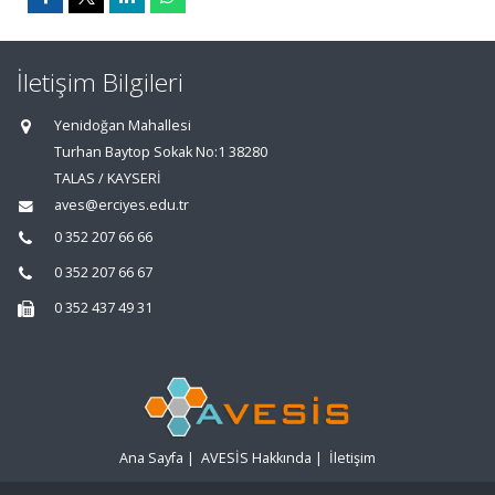
İletişim Bilgileri
Yenidoğan Mahallesi
Turhan Baytop Sokak No:1 38280
TALAS / KAYSERİ
aves@erciyes.edu.tr
0 352 207 66 66
0 352 207 66 67
0 352 437 49 31
Ana Sayfa
|
AVESİS Hakkında
|
İletişim