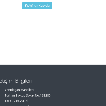
Atıf İçin Kopyala
letişim Bilgileri
Yenidoğan Mahallesi
Turhan Baytop Sokak No:1 38280
TALAS / KAYSERİ