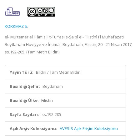
KORKMAZ S.
el- Mu'temer el Hâmis li't-Tur'asi's-Şa'bî el- Filistînî Fî Muhafazati
Beytlaham Huviyye ve İntimâ', Beytlaham, Filistin, 20 - 21 Nisan 2017,
ss.192-205, (Tam Metin Bildiri)
Yayın Türü:
Bildiri / Tam Metin Bildiri
Basıldığı Şehir:
Beytlaham
Basıldığı Ülke:
Filistin
Sayfa Sayıları:
ss.192-205
Açık Arşiv Koleksiyonu:
AVESİS Açık Erişim Koleksiyonu