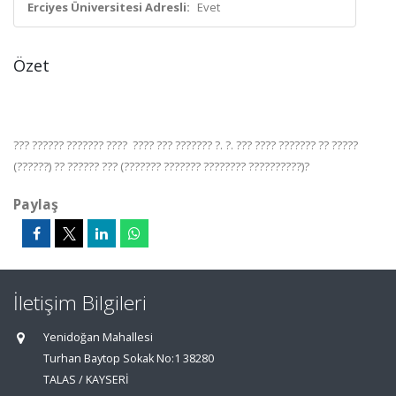
Erciyes Üniversitesi Adresli:
Evet
Özet
??? ?????? ??????? ???? ???? ??? ??????? ?. ?. ??? ???? ??????? ?? ?????
(??????) ?? ?????? ??? (??????? ??????? ???????? ??????????)?
Paylaş
İletişim Bilgileri
Yenidoğan Mahallesi
Turhan Baytop Sokak No:1 38280
TALAS / KAYSERİ