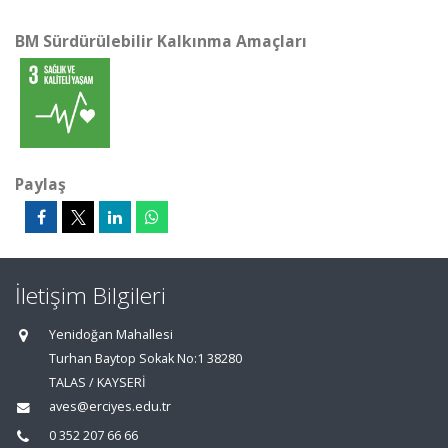
BM Sürdürülebilir Kalkınma Amaçları
Paylaş
İletişim Bilgileri
Yenidoğan Mahallesi
Turhan Baytop Sokak No:1 38280
TALAS / KAYSERİ
aves@erciyes.edu.tr
0 352 207 66 66