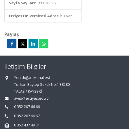
Sayfa Sayıları:
ss.626-637
Erciyes Üniversitesi Adresli:
Evet
Paylaş
İletişim Bilgileri
Yenidoğan Mahallesi
Turhan Baytop Sokak No:1 38280
TALAS / KAYSERİ
aves@erciyes.edu.tr
0 352 207 66 66
0 352 207 66 67
0 352 437 49 31