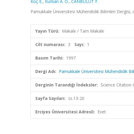
Koç E.
,
Kurban A. O.
,
CANBULUT F.
Pamukkale Üniversitesi Mühendislik Bilimleri Dergisi, c
Yayın Türü:
Makale / Tam Makale
Cilt numarası:
3
Sayı:
1
Basım Tarihi:
1997
Dergi Adı:
Pamukkale Üniversitesi Mühendislik Bili
Derginin Tarandığı İndeksler:
Science Citatio
Sayfa Sayıları:
ss.13-20
Erciyes Üniversitesi Adresli:
Evet