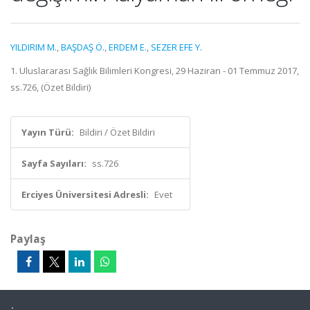
YILDIRIM M.
,
BAŞDAŞ Ö.
,
ERDEM E.
,
SEZER EFE Y.
1. Uluslararası Sağlık Bilimleri Kongresi, 29 Haziran - 01 Temmuz 2017,
ss.726, (Özet Bildiri)
Yayın Türü:
Bildiri / Özet Bildiri
Sayfa Sayıları:
ss.726
Erciyes Üniversitesi Adresli:
Evet
Paylaş