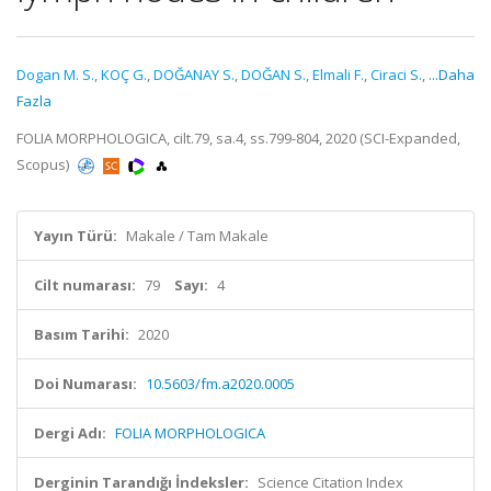
Dogan M. S.
,
KOÇ G.
,
DOĞANAY S.
,
DOĞAN S.
,
Elmali F.
,
Ciraci S.
,
...Daha
Fazla
FOLIA MORPHOLOGICA, cilt.79, sa.4, ss.799-804, 2020 (SCI-Expanded,
Scopus)
Yayın Türü:
Makale / Tam Makale
Cilt numarası:
79
Sayı:
4
Basım Tarihi:
2020
Doi Numarası:
10.5603/fm.a2020.0005
Dergi Adı:
FOLIA MORPHOLOGICA
Derginin Tarandığı İndeksler:
Science Citation Index