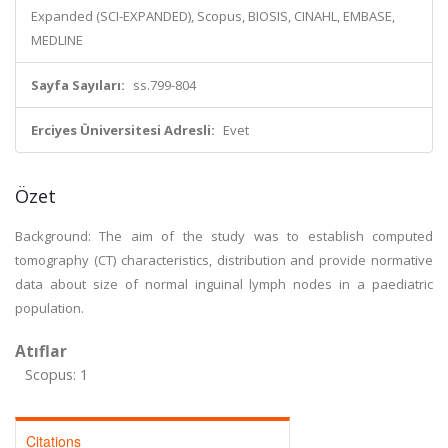
Expanded (SCI-EXPANDED), Scopus, BIOSIS, CINAHL, EMBASE,
MEDLINE
Sayfa Sayıları:
ss.799-804
Erciyes Üniversitesi Adresli:
Evet
Özet
Background: The aim of the study was to establish computed
tomography (CT) characteristics, distribution and provide normative
data about size of normal inguinal lymph nodes in a paediatric
population.
Atıflar
Scopus: 1
Citations