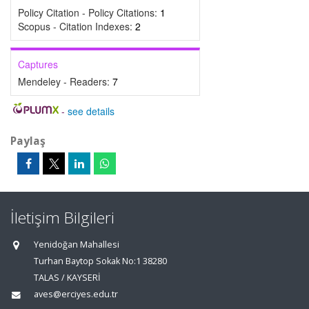
Policy Citation - Policy Citations:
1
Scopus - Citation Indexes:
2
Captures
Mendeley - Readers:
7
-
see details
Paylaş
İletişim Bilgileri
Yenidoğan Mahallesi
Turhan Baytop Sokak No:1 38280
TALAS / KAYSERİ
aves@erciyes.edu.tr