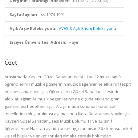
Derginin Tarandığı İndeksler:
TR DİZİN (ULAKBİM)
Sayfa Sayıları:
ss.1974-1991
Açık Arşiv Koleksiyonu:
AVESİS Açık Erişim Koleksiyonu
Erciyes Üniversitesi Adresli:
Hayır
Özet
Araştırmada Kayseri Güzel Sanatlar Lisesi 11 ve 12 müzik sınıfı
öğrencilerinin müzik
eğitimlerinin müzik beğenilerine etkisinin tespit
edilmesi amaçlanmıştır. Öğrencilerin
Güzel
Sanatlar
Lisesinde
aldıkları
eğitim
ile
müzik
beğenilerinin
ne
ölçüde
etkilendiğinin
gözlenmesi hedeflenmiştir. Araştırmada konunun kuramsal
temellerinin oluşturulması
aşamasında literatür taraması yapılmıştır.
Kayseri Güzel Sanatlar Lisesi Müzik Bölümü
11
ve
12.
sınıf
öğrencilerine
Haziran
ayında
anket
uygulanmıştır.
Söz
konusu
anket
kişisel
bilgiler ve anket soruları olmak üzere iki bölümden