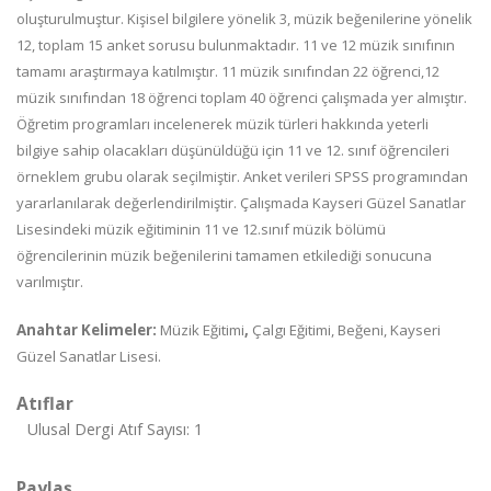
oluşturulmuştur. Kişisel bilgilere
yönelik 3, müzik beğenilerine yönelik
12, toplam 15 anket sorusu bulunmaktadır. 11 ve
12 müzik sınıfının
tamamı araştırmaya katılmıştır. 11 müzik sınıfından 22 öğrenci,12
müzik
sınıfından
18
öğrenci
toplam
40
öğrenci
çalışmada
yer
almıştır.
Öğretim
programları
incelenerek
müzik
türleri
hakkında
yeterli
bilgiye
sahip
olacakları
düşünüldüğü için 11 ve 12. sınıf öğrencileri
örneklem grubu olarak seçilmiştir. Anket
verileri SPSS programından
yararlanılarak değerlendirilmiştir. Çalışmada Kayseri Güzel
Sanatlar
Lisesindeki
müzik
eğitiminin
11
ve
12.sınıf
müzik
bölümü
öğrencilerinin
müzik
beğenilerini
tamamen
etkilediği
sonucuna
varılmıştır.
Anahtar Kelimeler:
Müzik Eğitimi
,
Çalgı Eğitimi, Beğeni,
Kayseri
Güzel Sanatlar
Lisesi.
Atıflar
Ulusal Dergi Atıf Sayısı: 1
Paylaş