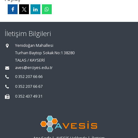
İletişim Bilgileri
Yenidoğan Mahallesi
Turhan Baytop Sokak No:1 38280
TALAS / KAYSERİ
aves@erciyes.edu.tr
0 352 207 66 66
0 352 207 66 67
0 352 437 49 31