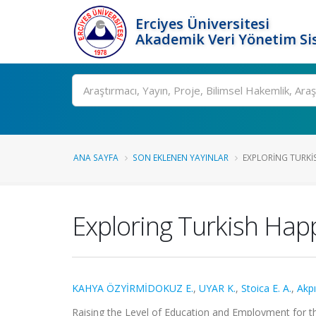
Erciyes Üniversitesi
Akademik Veri Yönetim Si
Ara
ANA SAYFA
SON EKLENEN YAYINLAR
EXPLORING TURKIS
Exploring Turkish Hap
KAHYA ÖZYİRMİDOKUZ E.
,
UYAR K.
,
Stoica E. A.
,
Akpı
Raising the Level of Education and Employment for t