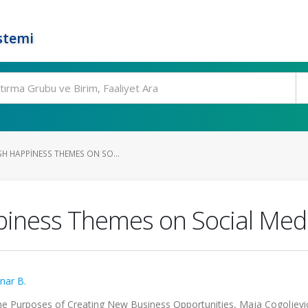
stemi
H HAPPINESS THEMES ON SO...
piness Themes on Social Med
nar B.
he Purposes of Creating New Business Opportunities, Maja Cogoljevi