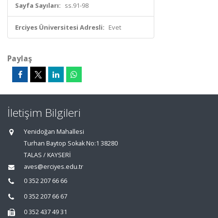
Sayfa Sayıları:
ss.91-98
Erciyes Üniversitesi Adresli:
Evet
Paylaş
İletişim Bilgileri
Yenidoğan Mahallesi
Turhan Baytop Sokak No:1 38280
TALAS / KAYSERİ
aves@erciyes.edu.tr
0 352 207 66 66
0 352 207 66 67
0 352 437 49 31