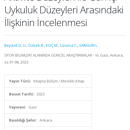
Uykuluk Düzeyleri Arasındaki
İlişkinin İncelenmesi
Beyazıt G. U.
,
Öztürk B.
,
KOÇ M.
,
Uzunca C.
,
SANGÜN L.
SPOR BİLİMLERİ ALANINDA GÜNCEL ARAŞTIRMALAR - VI, Gazi, Ankara,
ss.91-98, 2023
Yayın Türü:
Kitapta Bölüm / Mesleki Kitap
Basım Tarihi:
2023
Yayınevi:
Gazi
Basıldığı Şehir:
Ankara