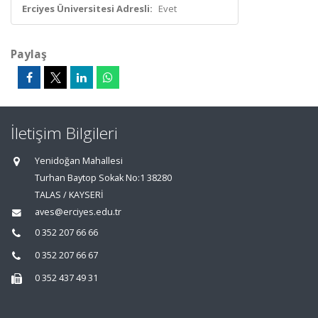
Erciyes Üniversitesi Adresli:
Evet
Paylaş
İletişim Bilgileri
Yenidoğan Mahallesi
Turhan Baytop Sokak No:1 38280
TALAS / KAYSERİ
aves@erciyes.edu.tr
0 352 207 66 66
0 352 207 66 67
0 352 437 49 31