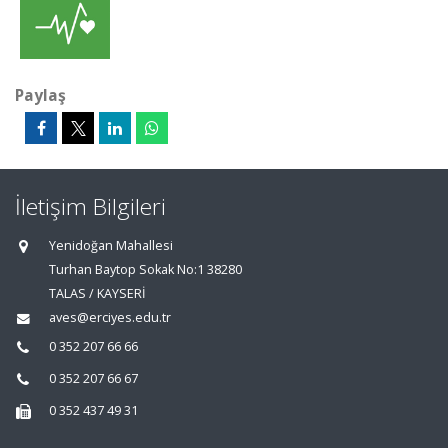
Paylaş
İletişim Bilgileri
Yenidoğan Mahallesi
Turhan Baytop Sokak No:1 38280
TALAS / KAYSERİ
aves@erciyes.edu.tr
0 352 207 66 66
0 352 207 66 67
0 352 437 49 31