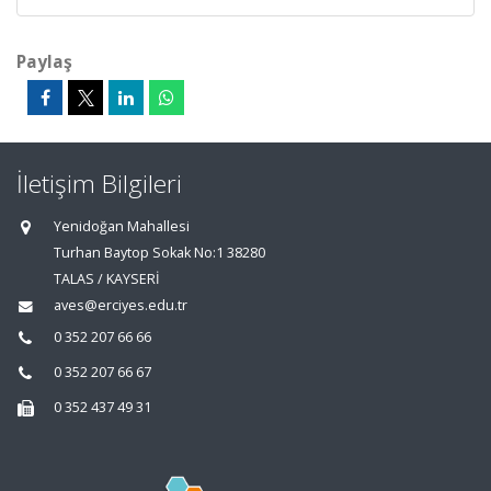
Paylaş
İletişim Bilgileri
Yenidoğan Mahallesi
Turhan Baytop Sokak No:1 38280
TALAS / KAYSERİ
aves@erciyes.edu.tr
0 352 207 66 66
0 352 207 66 67
0 352 437 49 31